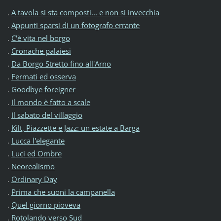
.
A tavola si sta composti... e non si invecchia
.
Appunti sparsi di un fotografo errante
.
C'è vita nel borgo
.
Cronache palaiesi
.
Da Borgo Stretto fino all'Arno
.
Fermati ed osserva
.
Goodbye foreigner
.
Il mondo è fatto a scale
.
Il sabato del villaggio
.
Kilt, Piazzette e Jazz: un estate a Barga
.
Lucca l'elegante
.
Luci ed Ombre
.
Neorealismo
.
Ordinary Day
.
Prima che suoni la campanella
.
Quel giorno pioveva
.
Rotolando verso Sud